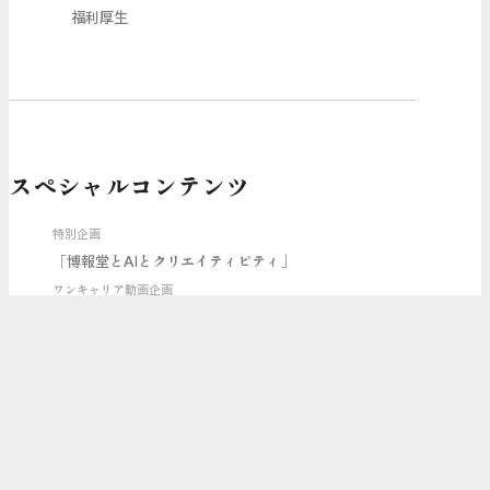
福利厚生
スペシャルコンテンツ
特別企画
「博報堂とAIとクリエイティビティ」
ワンキャリア動画企画
「新・博報堂解剖」
自己分析に悩むあなたへ
「MY KNOWTE BOOK」
Coming Soon