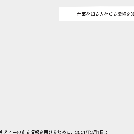
仕事を知る
人を知る
環境を
事例紹介
社員紹介
大切にし
職種紹介
OB/OG訪問でもっ
オフィス
社員の成
ワークス
ティーのある情報を届けるために、2021年2月1日よ