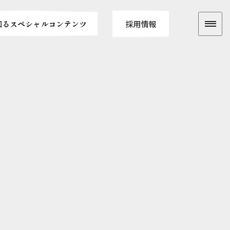
知る
スペシャルコンテンツ
採用情報
ていること
特別企画
と知る
ツアー
「博報堂とAIとクリエイティビティ」
長環境
ワンキャリア動画企画
タイル・福利厚生
「新・博報堂解剖」
自己分析に悩むあなたへ
「MY KNOWTE BOOK」