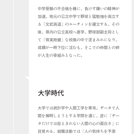
中学受験の不合格を機に、負けず嫌いの精神が
加速。地元の公立中学で野球と猛勉強を両立す
る「文武両道」のルーティンを確立する。その
後、県内の公立高校へ進学。野球部副主将とし
て「質実剛健」な校風の中で泥まみれになり、
成績が一時下位に沈むも、そこでの仲間との絆
が人生の骨組みとなった。
大学時代
大学では統計学や人間工学を専攻。データで人
間を解明しようとする学問を通じ、逆に「デー
タだけでは捉えきれない人間の心の面白さ」に
目覚める。就職活動では「人の気持ちを予測