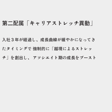
第二配属「キャリアストレッチ異動」
入社３年が経過し、成長曲線が緩やかになってき
たタイミングで 強制的に「越境によるストレッ
チ」を創出し、 アソシエイト期の成長をブースト
することをねらいとした、成長促進のための制
度。担当得意先群の業種や担当業務、職種、勤務
地などを変化させ、初配と異なる挑戦の機会を提
供することで、「掛け算の成長」を生み出しま
す。